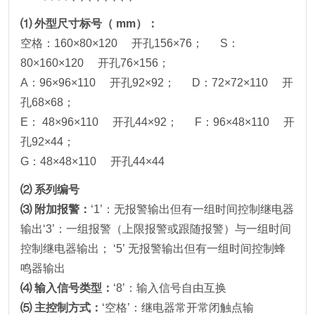
⑴ 外型尺寸标号（ mm）：
空格：160×80×120 开孔156×76； S：
80×160×120 开孔76×156；
A：96×96×110 开孔92×92； D：72×72×110 开
孔68×68；
E： 48×96×110 开孔44×92； F：96×48×110 开
孔92×44；
G：48×48×110 开孔44×44
⑵ 系列编号
⑶ 附加报警：
‘1’：无报警输出但有一组时间控制继电器
输出‘3’：一组报警（上限报警或跟随报警）与一组时间
控制继电器输出； ‘5’ 无报警输出但有一组时间控制蜂
鸣器输出
⑷ 输入信号类型：
‘8’：输入信号自由互换
⑸ 主控制方式：
‘空格’：继电器常开常闭触点输