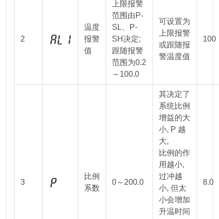
上限报警
范围由P-
可设置为
温度
SL、P-
上限报警
2
报警
SH决定;
100
或跟随报
值
跟随报警
警温度值
范围为0.2
～100.0
其决定了
系统比例
增益的大
小, P 越
大,
比例的作
用越小,
比例
过冲越
3
0～200.0
8.0
系数
小, 但太
小会增加
升温时间