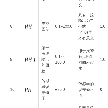
义
只有主控
输出为二
主控
8
0.1~100.0
位式
1.0
回差
(P=0)时
才有意义
第一
用于报警
报警
0.1～
触点输出
9
输出
1.0
100.0
的回差设
的回
定
差
传感
传感器的
器误
10
±20.0
误差修正
0
差修
值
正