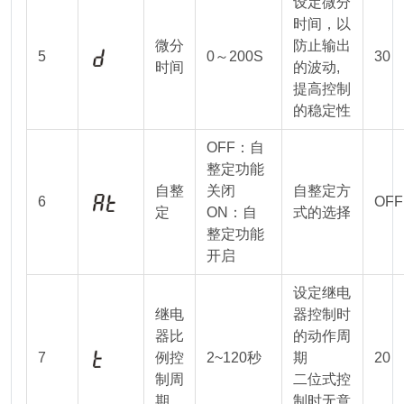
设定微分
时间，以
微分
防止输出
5
0～200S
30
时间
的波动,
提高控制
的稳定性
OFF：自
整定功能
自整
关闭
自整定方
6
OFF
定
ON：自
式的选择
整定功能
开启
设定继电
继电
器控制时
器比
的动作周
7
例控
2~120秒
期
20
制周
二位式控
期
制时无意