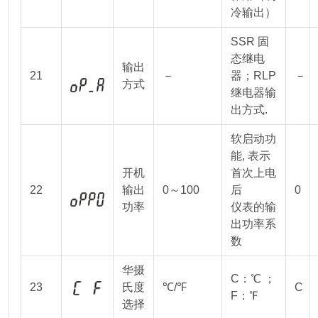
冷输出）
SSR 固
态继电
输出
21
－
器；RLP
－
方式
继电器输
出方式.
软启动功
能, 表示
开机
首次上电
22
输出
0～100
后
0
功率
仪表的输
出功率系
数
华摄
C：℃ ；
23
氏度
℃/℉
C
F：℉
选择