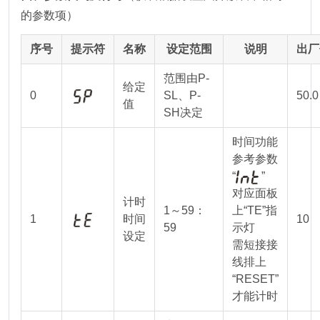
的参数项）
序号
提示符
名称
设定范围
说明
出厂
范围由P-
给定
0
SL、P-
50.0
值
SH决定
时间功能
参考参数
“
”
对应面板
计时
1～59：
上“TE”指
1
时间
10
59
示灯
设定
需短接接
线排上
“RESET”
才能计时