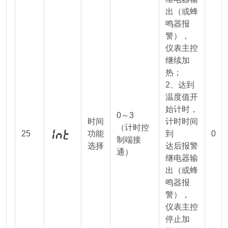
出（或蜂
鸣器报
警），
仪表主控
继续加
热；
2、达到
温度值开
始计时，
0～3
时间
计时时间
（计时控
25
功能
到
0
制端接
选择
达后报警
通）
继电器输
出（或蜂
鸣器报
警），
仪表主控
停止加