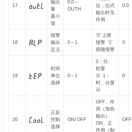
输出
0.0～
17
位，位式
0.0
量
OUTH
输出时无
最小
作用
值
报警
‘0’ 上限
18
输出
0～1
报警 ‘1’
0
定义
跟随报警
0：分、
时间
秒显
19
单位
0～1
示 1：
0
选择
时、分显
示
OFF、作
用（加热
正反
输出）
20
控制
ON/ OFF
OFF
ON、正
选择
作用（制