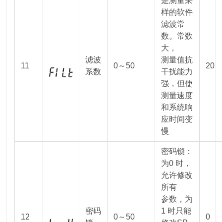
是测量采
样的软件
滤波常
数。常数
大，
滤波
测量值抗
11
0～50
20
系数
干扰能力
强，但使
测量速度
和系统响
应时间变
慢
密码锁：
为0 时，
允许修改
所有
参数，为
密码
1 时只能
12
0～50
0