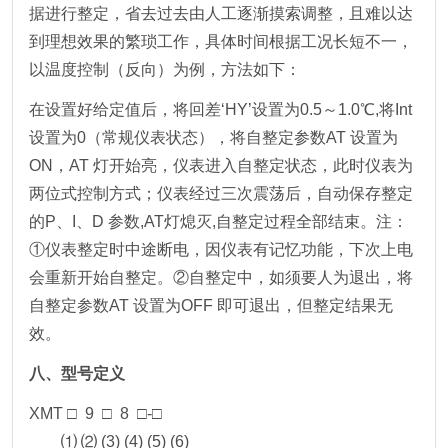
据进行整定，省去过去由人工逐渐摸索调整，且难以达
到理想效果的繁琐工作，具体时间根据工况长短不一，
以温度控制（反向）为例，方法如下：
在设置好给定值后，将回差‘HY’设置为0.5～1.0℃,将Int
设置为0（常规仪表状态），将自整定参数AT 设置为
ON，AT 灯开始亮，仪表进入自整定状态，此时仪表为
两位式控制方式；仪表经过三次震荡后，自动保存整定
的P、I、D 参数,AT灯熄灭,自整定过程全部结束。注：
①仪表整定时中途断电，因仪表有记忆功能，下次上电
会重新开始自整定。②自整定中，如须要人为退出，将
自整定参数AT 设置为OFF 即可退出，但整定结果无
效。
八、型号定义
XMT □ 9 □ 8 □-□
⑴ ⑵ (3) (4) (5) (6)