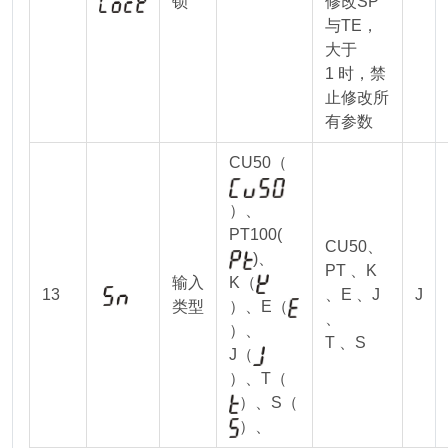
锁
修改SP
与TE，
大于
1 时，禁
止修改所
有参数
CU50（
）、
PT100(
CU50、
)、
PT 、K
输入
K（
13
、E 、J
J
类型
）、E（
、
）、
T 、S
J（
）、T（
）、S（
）、